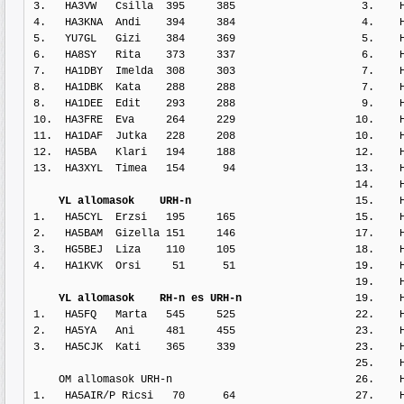
3.   HA3VW   Csilla  395     385                    3.    H
4.   HA3KNA  Andi    394     384                    4.    H
5.   YU7GL   Gizi    384     369                    5.    H
6.   HA8SY   Rita    373     337                    6.    H
7.   HA1DBY  Imelda  308     303                    7.    H
8.   HA1DBK  Kata    288     288                    7.    H
8.   HA1DEE  Edit    293     288                    9.    H
10.  HA3FRE  Eva     264     229                   10.    H
11.  HA1DAF  Jutka   228     208                   10.    H
12.  HA5BA   Klari   194     188                   12.    H
13.  HA3XYL  Timea   154      94                   13.    H
                                                   14.    HA6OL/3  Laci    127     116

 YL allomasok    URH-n 
                         15.    H
1.   HA5CYL  Erzsi   195     165                   15.    H
2.   HA5BAM  Gizella 151     146                   17.    H
3.   HG5BEJ  Liza    110     105                   18.    H
4.   HA1KVK  Orsi     51      51                   19.    H
                                                   19.    HA5AF    Karoly   99      98

YL allomasok    RH-n es URH-n
                  19.    H
1.   HA5FQ   Marta   545     525                   22.    H
2.   HA5YA   Ani     481     455                   23.    H
3.   HA5CJK  Kati    365     339                   23.    H
                                                   25.    HA7VY    Jozsi    96      93

    OM allomasok URH-n                             26.    HA1YH    Berci    92      92

1.   HA5AIR/P Ricsi   70      64                   27.    H