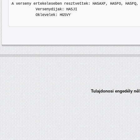
A verseny ertekeleseben resztvettek: HA5AXF, HA5FO, HA5FQ, 
           Versenydijak: HA5JI 

           Oklevelek: HG5VY

Tulajdonosi engedély nélk