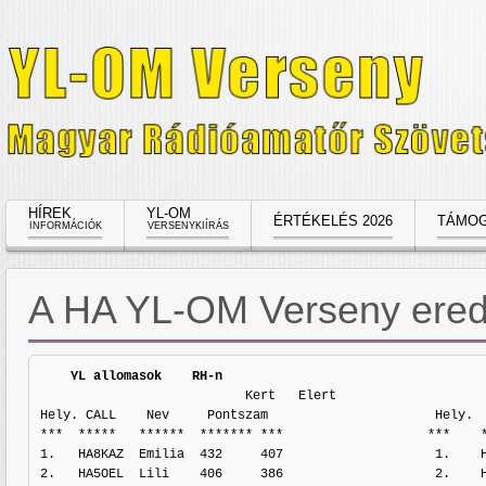
HÍREK
YL-OM
ÉRTÉKELÉS 2026
TÁMOG
INFORMÁCIÓK
VERSENYKIÍRÁS
A HA YL-OM Verseny ered
  YL allomasok    RH-n                                  
                           Kert   Elert                              Kert   Elert

Hely. CALL    Nev     Pontszam                      Hely.  
***  *****   ******  ******* ***                   ***    *
1.   HA8KAZ  Emilia  432     407                    1.    H
2.   HA5OEL  Lili    406     386                    2.    H