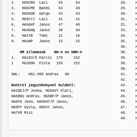
2.   HG5CRO  Laci     55      54                   28.    H
3.   HG5CME  Bandi    54      49                   29.    H
4.   HA5KDR  Gergo    43      43                   30.    H
5.   HG5CYJ  Laci     41      41                   31.    H
6.   HA5AXF  Janos    47      40                   31.    H
7.   HG4GHQ  Janos    39      34                   33.    H
8.   HA1YB   Tomi     21      16                   34.    H
9.   HA1WP   Janos    15      15                   35.    H
                                                   36.    HA2KNC   Adam     73      68

OM allomasok    RH-n es URH-n
                  36.    H
1.   HA1ZU/5 Karcsi  176     152                   38.    H
1    HG2OOO  Pista   155     152                   38.    H
                                                   38.    HA6QL    Feri     78      67

SWL:    HG1-300 Andras   96                        41.    H
Kontrol jegyzokonyvet kuldott:
                     43.    H
HA1DEJ/P Joska, HG5AVY Klari,                      44.    H
HA5BDU Andras, HG5BP/P Janos,                      45.    H
HA5FA Jeno, HA5KHT/P Janos,                        46.    H
HG5PY Gyula, HG5VY Janos,                          47.    H
HA7VR Misi                                         48.    H
                                                   49.    HA1SO    Kalman   33      33
