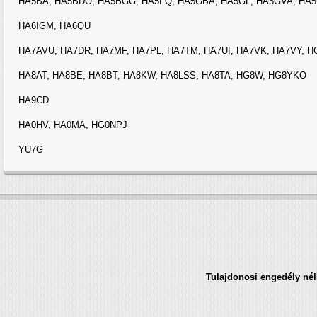
HA5BA, HA5BDO, HA5BGG, HA5FQ, HA5GBA, HA5GF, HA5GVA, HA
HA6IGM, HA6QU
HA7AVU, HA7DR, HA7MF, HA7PL, HA7TM, HA7UI, HA7VK, HA7VY, 
HA8AT, HA8BE, HA8BT, HA8KW, HA8LSS, HA8TA, HG8W, HG8YKO
HA9CD
HA0HV, HA0MA, HG0NPJ
YU7G
Tulajdonosi engedély nélk