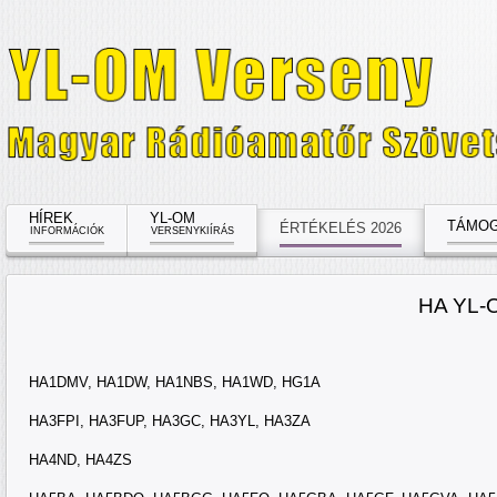
HÍREK
YL-OM
TÁMOG
ÉRTÉKELÉS 2026
INFORMÁCIÓK
VERSENYKIÍRÁS
HA YL
HA1DMV, HA1DW, HA1NBS, HA1WD, HG1A
HA3FPI, HA3FUP, HA3GC, HA3YL, HA3ZA
HA4ND, HA4ZS