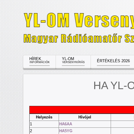
HÍREK
YL-OM
ÉRTÉKELÉS 2026
INFORMÁCIÓK
VERSENYKIÍRÁS
HA YL-O
Helyezés
Hívójel
1
HA6AA
2
HA5YG