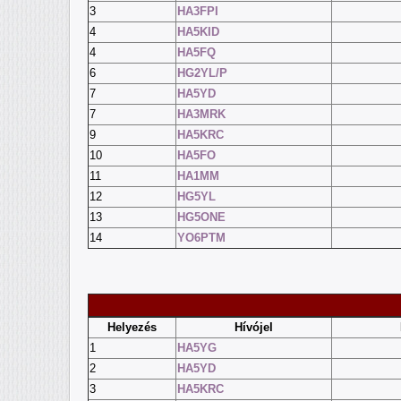
3
HA3FPI
4
HA5KID
4
HA5FQ
6
HG2YL/P
7
HA5YD
7
HA3MRK
9
HA5KRC
10
HA5FO
11
HA1MM
12
HG5YL
13
HG5ONE
14
YO6PTM
Helyezés
Hívójel
1
HA5YG
2
HA5YD
3
HA5KRC