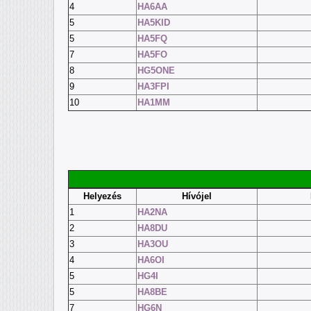
4
HA6AA
5
HA5KID
5
HA5FQ
7
HA5FO
8
HG5ONE
9
HA3FPI
10
HA1MM
Helyezés
Hívójel
1
HA2NA
2
HA8DU
3
HA3OU
4
HA6OI
5
HG4I
5
HA8BE
7
HG6N