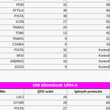
FERI
31
59
ATTILA
36
60
PISTA
38
70
ICON
27
55
TAMAS
24
40
TOMI
13
45
TAMAS
9
21
CSABA
6
10
PISTA
32
Kontroll
MISI
32
Kontroll
ANDRAS
16
Kontroll
JOZSI
8
Kontroll
OM állomások URH-n
Név
QSO szám
Igényelt pontszám
LACI
28
68
GYURI
29
65
PISTA
27
63