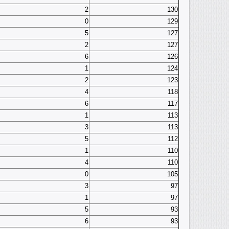
2
130
0
129
5
127
2
127
6
126
1
124
2
123
4
118
6
117
1
113
3
113
5
112
1
110
4
110
0
105
3
97
1
97
5
93
6
93