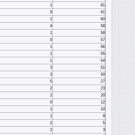
1
61
0
61
1
60
4
58
1
58
0
57
1
56
1
55
1
54
3
51
3
50
5
27
2
23
2
20
0
12
1
10
1
9
2
5
2
3