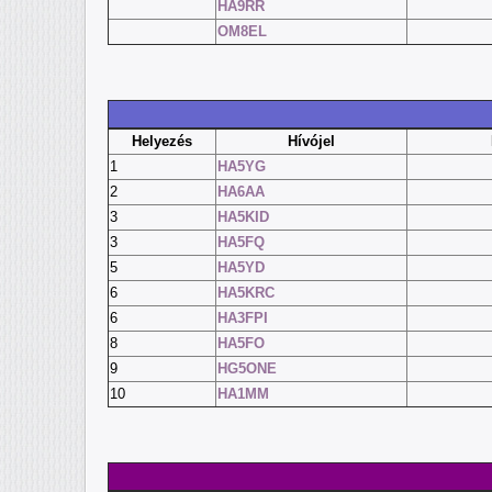
HA9RR
OM8EL
Helyezés
Hívójel
1
HA5YG
2
HA6AA
3
HA5KID
3
HA5FQ
5
HA5YD
6
HA5KRC
6
HA3FPI
8
HA5FO
9
HG5ONE
10
HA1MM