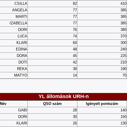
CSILLA
82
410
ANGELA
77
385
MARTI
77
385
IZABELLA
77
385
DORI
76
380
LUCA
74
370
KLARI
60
300
EDINA
48
240
DORA
45
225
DOTI
42
210
REKA
38
190
MATYO
14
70
YL állomások URH-n
Név
QSO szám
Igényelt pontszám
GABI
28
140
DORI
30
150
KLARI
26
130