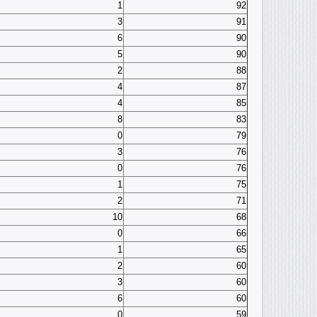
1
92
3
91
6
90
5
90
2
88
4
87
4
85
8
83
0
79
3
76
0
76
1
75
2
71
10
68
0
66
1
65
2
60
3
60
6
60
0
59