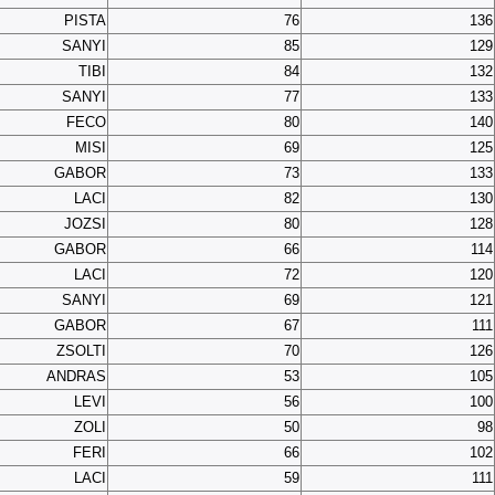
PISTA
76
136
SANYI
85
129
TIBI
84
132
SANYI
77
133
FECO
80
140
MISI
69
125
GABOR
73
133
LACI
82
130
JOZSI
80
128
GABOR
66
114
LACI
72
120
SANYI
69
121
GABOR
67
111
ZSOLTI
70
126
ANDRAS
53
105
LEVI
56
100
ZOLI
50
98
FERI
66
102
LACI
59
111