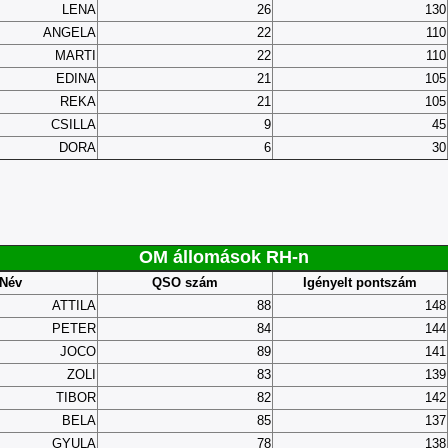
LENA
26
130
ANGELA
22
110
MARTI
22
110
EDINA
21
105
REKA
21
105
CSILLA
9
45
DORA
6
30
OM állomások RH-n
Név
QSO szám
Igényelt pontszám
ATTILA
88
148
PETER
84
144
JOCO
89
141
ZOLI
83
139
TIBOR
82
142
BELA
85
137
GYULA
78
138