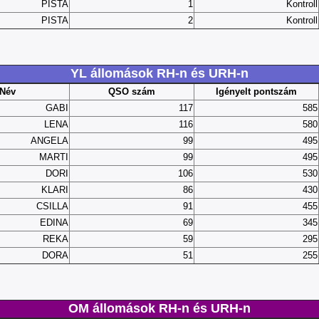
PISTA
1
Kontroll
PISTA
2
Kontroll
YL állomások RH-n és URH-n
Név
QSO szám
Igényelt pontszám
GABI
117
585
LENA
116
580
ANGELA
99
495
MARTI
99
495
DORI
106
530
KLARI
86
430
CSILLA
91
455
EDINA
69
345
REKA
59
295
DORA
51
255
OM állomások RH-n és URH-n