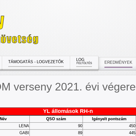
LOG
TÁMOGATÁS - LOGVEZETŐK
EREDMÉNYEK
FELTÖLTÉS
M verseny 2021. évi véger
YL állomások RH-n
Név
QSO szám
Igényelt pontszám
LENA
90
450
GABI
89
445