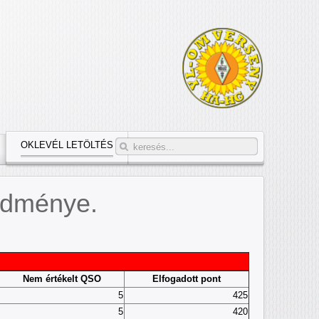
OKLEVÉL LETÖLTÉS
edménye.
Nem értékelt QSO
Elfogadott pont
5
425
5
420