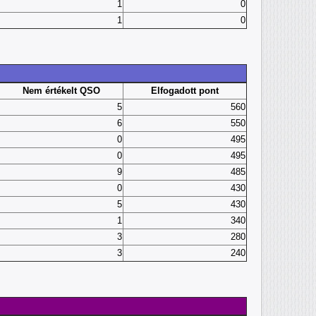
1
0
1
0
Nem értékelt QSO
Elfogadott pont
5
560
6
550
0
495
0
495
9
485
0
430
5
430
1
340
3
280
3
240