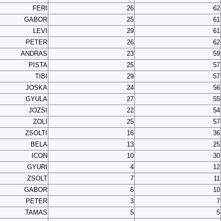
FERI
26
62
GABOR
25
61
LEVI
29
61
PETER
26
62
ANDRAS
23
59
PISTA
25
57
TIBI
29
57
JOSKA
24
56
GYULA
27
55
JOZSI
22
54
ZOLI
25
57
ZSOLTI
16
36
BELA
13
25
ICON
10
30
GYURI
4
12
ZSOLT
7
11
GABOR
6
10
PETER
3
7
TAMAS
5
5