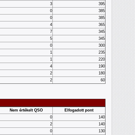
3
395
0
385
0
385
4
365
7
345
5
345
0
300
1
235
1
220
4
190
2
180
2
60
Nem értékelt QSO
Elfogadott pont
0
140
2
140
0
130