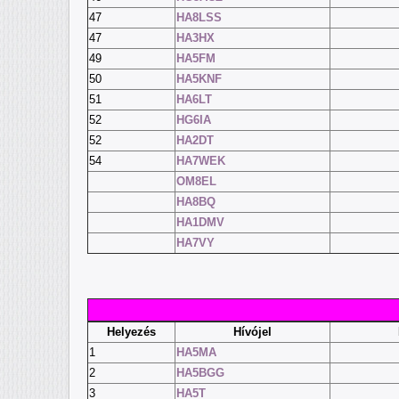
47
HA8LSS
47
HA3HX
49
HA5FM
50
HA5KNF
51
HA6LT
52
HG6IA
52
HA2DT
54
HA7WEK
OM8EL
HA8BQ
HA1DMV
HA7VY
Helyezés
Hívójel
1
HA5MA
2
HA5BGG
3
HA5T