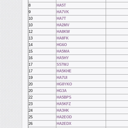
8
HA5T
9
HA7VK
10
HA7T
10
HA2MV
12
HA8KW
13
HA8FK
14
HG6O
15
HA5MA
16
HA5HY
17
S57WJ
17
HA5KHE
19
HA7UI
20
HG8YKO
20
HG3A
22
HA5BPS
23
HA5KFZ
24
HA3HK
25
HA2EOD
26
HA2EDX