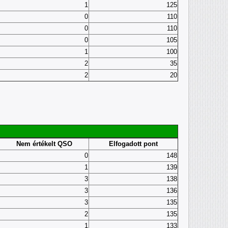
1
125
0
110
0
110
0
105
1
100
2
35
2
20
Nem értékelt QSO
Elfogadott pont
0
148
1
139
3
138
3
136
3
135
2
135
1
133