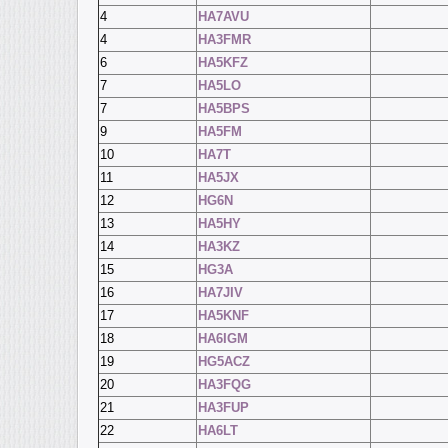
4
HA7AVU
4
HA3FMR
6
HA5KFZ
7
HA5LO
7
HA5BPS
9
HA5FM
10
HA7T
11
HA5JX
12
HG6N
13
HA5HY
14
HA3KZ
15
HG3A
16
HA7JIV
17
HA5KNF
18
HA6IGM
19
HG5ACZ
20
HA3FQG
21
HA3FUP
22
HA6LT