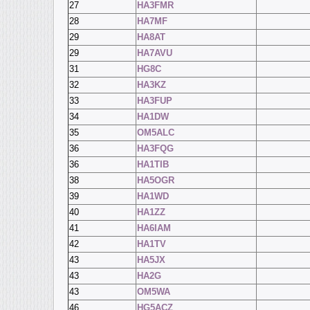
27
HA3FMR
28
HA7MF
29
HA8AT
29
HA7AVU
31
HG8C
32
HA3KZ
33
HA3FUP
34
HA1DW
35
OM5ALC
36
HA3FQG
36
HA1TIB
38
HA5OGR
39
HA1WD
40
HA1ZZ
41
HA6IAM
42
HA1TV
43
HA5JX
43
HA2G
43
OM5WA
46
HG5ACZ