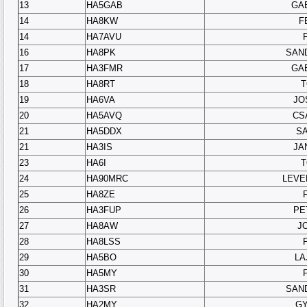
13
HA5GAB
GA
14
HA8KW
F
14
HA7AVU
16
HA8PK
SAN
17
HA3FMR
GA
18
HA8RT
T
19
HA6VA
JO
20
HA5AVQ
CS
21
HA5DDX
SA
21
HA3IS
JA
23
HA6I
T
24
HA90MRC
LEVE
25
HA8ZE
26
HA3FUP
PE
27
HA8AW
J
28
HA8LSS
29
HA5BO
LA
30
HA5MY
31
HA3SR
SAN
32
HA2MY
GY