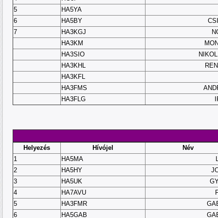
5
HA5YA
6
HA5BY
CS
7
HA3KGJ
N
HA3KM
MON
HA3SIO
NIKOL
HA3KHL
REN
HA3KFL
HA3FMS
AND
HA3FLG
Helyezés
Hívójel
Név
1
HA5MA
2
HA5HY
J
3
HA5UK
GY
4
HA7AVU
5
HA3FMR
GA
6
HA5GAB
GA