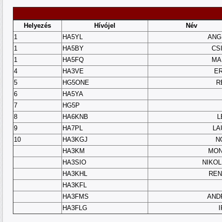
Helyezés
Hívójel
Név
1
HA5YL
ANG
1
HA5BY
CS
1
HA5FQ
MA
4
HA3VE
ER
5
HG5ONE
R
6
HA5YA
7
HG5P
8
HA6KNB
L
9
HA7PL
LA
10
HA3KGJ
N
HA3KM
MON
HA3SIO
NIKOL
HA3KHL
REN
HA3KFL
HA3FMS
AND
HA3FLG