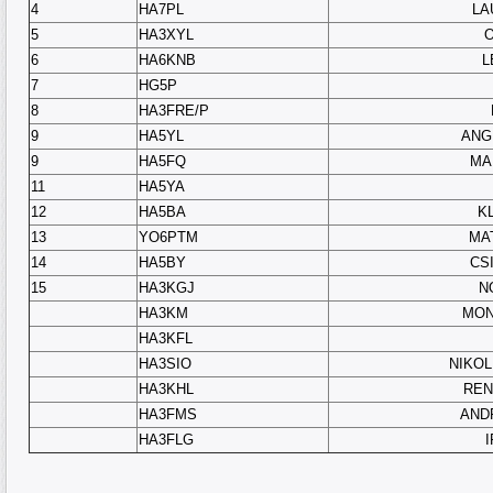
4
HA7PL
LA
5
HA3XYL
O
6
HA6KNB
L
7
HG5P
8
HA3FRE/P
9
HA5YL
ANG
9
HA5FQ
MA
11
HA5YA
12
HA5BA
K
13
YO6PTM
MA
14
HA5BY
CS
15
HA3KGJ
N
HA3KM
MON
HA3KFL
HA3SIO
NIKOL
HA3KHL
REN
HA3FMS
AND
HA3FLG