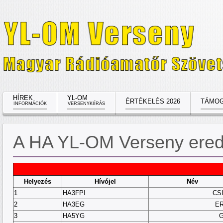
HÍREK
YL-OM
ÉRTÉKELÉS 2026
TÁMOG
INFORMÁCIÓK
VERSENYKIÍRÁS
A HA YL-OM Verseny ered
Helyezés
Hívójel
Név
1
HA3FPI
CS
2
HA3EG
ER
3
HA5YG
G