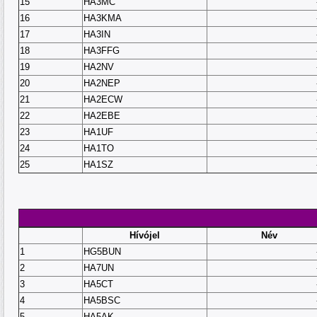
15
HA3MC
16
HA3KMA
17
HA3IN
18
HA3FFG
19
HA2NV
20
HA2NEP
21
HA2ECW
22
HA2EBE
23
HA1UF
24
HA1TO
25
HA1SZ
Hívójel
Név
1
HG5BUN
2
HA7UN
3
HA5CT
4
HA5BSC
5
HA5AK