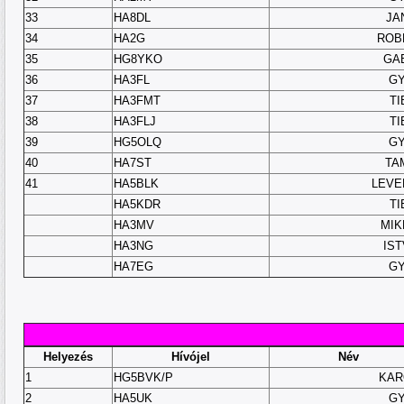
33
HA8DL
JA
34
HA2G
ROB
35
HG8YKO
GA
36
HA3FL
GY
37
HA3FMT
TI
38
HA3FLJ
TI
39
HG5OLQ
GY
40
HA7ST
TA
41
HA5BLK
LEVE
HA5KDR
TI
HA3MV
MIK
HA3NG
IS
HA7EG
GY
Helyezés
Hívójel
Név
1
HG5BVK/P
KAR
2
HA5UK
GY