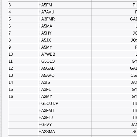
3
HA5FM
P
4
HA7AVU
5
HA3FMR
GA
6
HA5MA
7
HA5HY
J
8
HA5JX
JO
9
HA5MY
10
HA7WBB
11
HG5OLQ
GY
12
HA5GAB
GA
13
HA5AVQ
CS
14
HA3IS
JA
15
HA3FL
GY
16
HA2MY
GY
HG5CUT/P
TI
HA3FMT
TI
HA3FLJ
TI
HG5VY
JA
HA2SMA
S