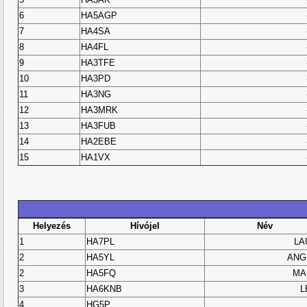
6
HA5AGP
7
HA4SA
8
HA4FL
9
HA3TFE
10
HA3PD
11
HA3NG
12
HA3MRK
13
HA3FUB
14
HA2EBE
15
HA1VX
Helyezés
Hívójel
Név
1
HA7PL
LA
2
HA5YL
ANG
2
HA5FQ
MA
3
HA6KNB
L
4
HG5P