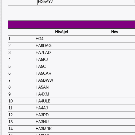
HG5AYZ
Hívójel
Név
1
HG4I
2
HA9DAG
3
HA7LAD
4
HA5KJ
5
HA5CT
6
HA5CAR
7
HA5BWW
8
HA5AN
9
HA4XM
10
HA4ULB
11
HA4AJ
12
HA3PD
13
HA3NU
14
HA3MRK