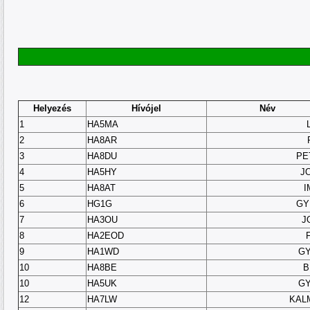
Helyezés
Hívójel
Név
1
HA5MA
2
HA8AR
3
HA8DU
PE
4
HA5HY
J
5
HA8AT
I
6
HG1G
GY
7
HA3OU
J
8
HA2EOD
9
HA1WD
GY
10
HA8BE
B
10
HA5UK
GY
12
HA7LW
KAL