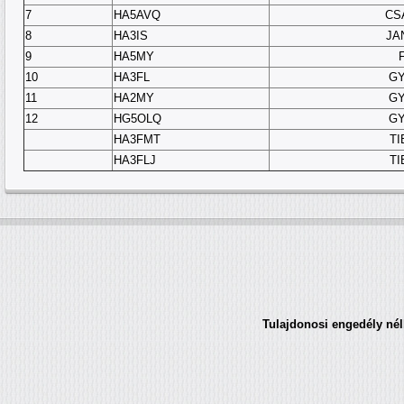
7
HA5AVQ
CS
8
HA3IS
JA
9
HA5MY
10
HA3FL
GY
11
HA2MY
GY
12
HG5OLQ
GY
HA3FMT
TI
HA3FLJ
TI
Tulajdonosi engedély nélk