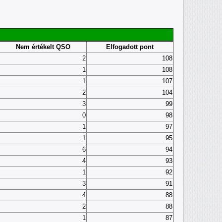
Nem értékelt QSO
Elfogadott pont
2
108
1
108
1
107
2
104
3
99
0
98
1
97
1
95
6
94
4
93
1
92
3
91
4
88
2
88
1
87