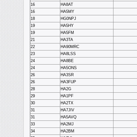
16
HA8AT
16
HA5MY
18
HG0NPJ
19
HA5HY
19
HA5FM
21
HA3TA
22
HA90MRC
23
HA8LSS
24
HA8BE
24
HA5ONS
26
HA3SR
26
HA3FUP
28
HA2G
29
HA1PF
30
HA2TX
31
HA7JIV
31
HA5AVQ
33
HA2MJ
34
HA2BM