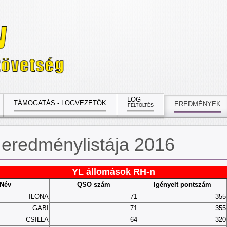
LOG
TÁMOGATÁS - LOGVEZETŐK
EREDMÉNYEK
FELTÖLTÉS
eredménylistája 2016
YL állomások RH-n
Név
QSO szám
Igényelt pontszám
ILONA
71
355
GABI
71
355
CSILLA
64
320