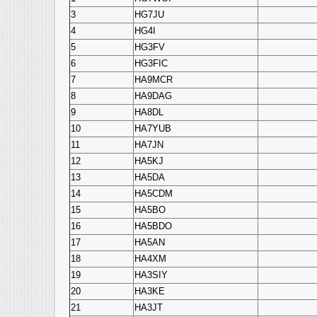
3
HG7JU
4
HG4I
5
HG3FV
6
HG3FIC
7
HA9MCR
8
HA9DAG
9
HA8DL
10
HA7YUB
11
HA7JN
12
HA5KJ
13
HA5DA
14
HA5CDM
15
HA5BO
16
HA5BDO
17
HA5AN
18
HA4XM
19
HA3SIY
20
HA3KE
21
HA3JT