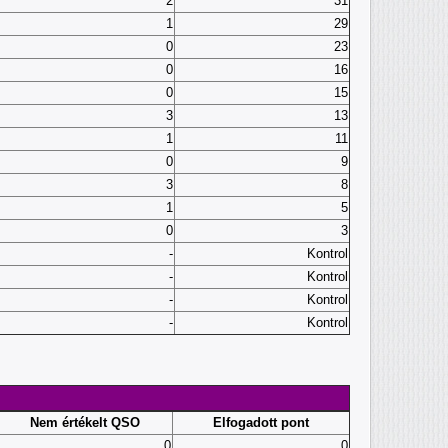
2
31
1
29
0
23
0
16
0
15
3
13
1
11
0
9
3
8
1
5
0
3
-
Kontrol
-
Kontrol
-
Kontrol
-
Kontrol
Nem értékelt QSO
Elfogadott pont
0
0