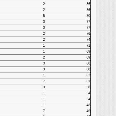
2
86
2
86
5
80
3
77
3
77
2
76
2
74
1
71
1
69
2
69
3
68
3
68
1
63
7
61
3
58
1
54
1
54
1
48
7
46