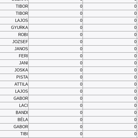
TIBOR
0
0
TIBOR
0
0
LAJOS
0
0
GYURKA
0
0
ROBI
0
0
JOZSEF
0
0
JANOS
0
0
FERI
0
0
JANI
0
0
JOSKA
0
0
PISTA
0
0
ATTILA
0
0
LAJOS
0
0
GABOR
0
0
LACI
0
0
BANDI
0
0
BÉLA
0
0
GABOR
0
0
TIBI
0
0