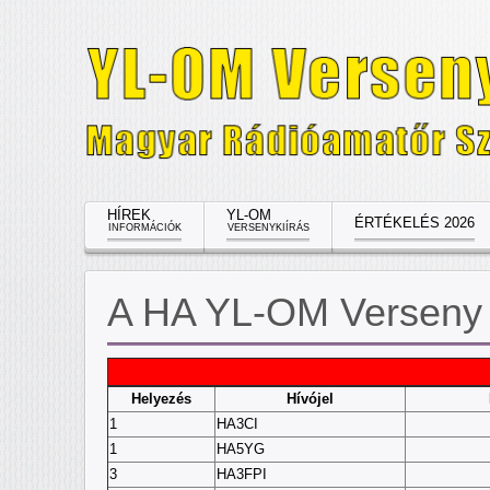
HÍREK
YL-OM
ÉRTÉKELÉS 2026
INFORMÁCIÓK
VERSENYKIÍRÁS
A HA YL-OM Verseny 
Helyezés
Hívójel
1
HA3CI
1
HA5YG
3
HA3FPI