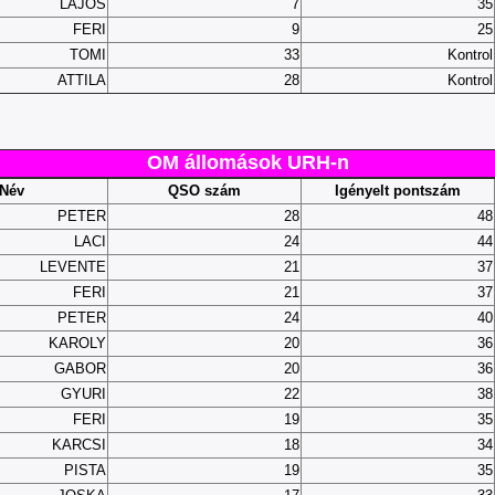
LAJOS
7
35
FERI
9
25
TOMI
33
Kontrol
ATTILA
28
Kontrol
OM állomások URH-n
Név
QSO szám
Igényelt pontszám
PETER
28
48
LACI
24
44
LEVENTE
21
37
FERI
21
37
PETER
24
40
KAROLY
20
36
GABOR
20
36
GYURI
22
38
FERI
19
35
KARCSI
18
34
PISTA
19
35