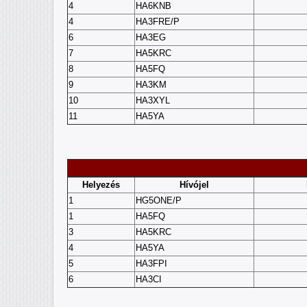
4
HA6KNB
4
HA3FRE/P
6
HA3EG
7
HA5KRC
8
HA5FQ
9
HA3KM
10
HA3XYL
11
HA5YA
Helyezés
Hívójel
1
HG5ONE/P
1
HA5FQ
3
HA5KRC
4
HA5YA
5
HA3FPI
6
HA3CI