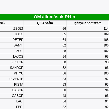
OM állomások RH-n
Név
QSO szám
Igényelt pontszám
ZSOLT
66
114
JOCO
65
109
PETER
64
108
SANYI
62
106
ZOLI
58
102
LAJOS
54
98
VIKTOR
58
98
SANDOR
52
96
PITYU
56
100
LEVENTE
53
97
PISTA
53
93
GABOR
50
94
GABOR
48
96
LACI
54
94
FERI
52
92