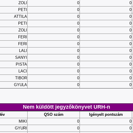
ZOLI
0
0
PETI
0
0
ATTILA
0
0
PETI
0
0
ZOLI
0
0
FERI
0
0
FERI
0
0
LALI
0
0
SANYI
0
0
PISTA
0
0
LACI
0
0
TIBOR
0
0
GYULA
0
0
Nem küldött jegyzőkönyvet URH-n
Név
QSO szám
Igényelt pontszám
MIKI
0
0
GYURI
0
0