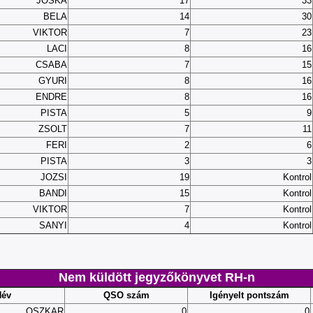
JOSKA
17
33
BELA
14
30
VIKTOR
7
23
LACI
8
16
CSABA
7
15
GYURI
8
16
ENDRE
8
16
PISTA
5
9
ZSOLT
7
11
FERI
2
6
PISTA
3
3
JOZSI
19
Kontrol
BANDI
15
Kontrol
VIKTOR
7
Kontrol
SANYI
4
Kontrol
Nem küldött jegyzőkönyvet RH-n
Név
QSO szám
Igényelt pontszám
OSZKAR
0
0