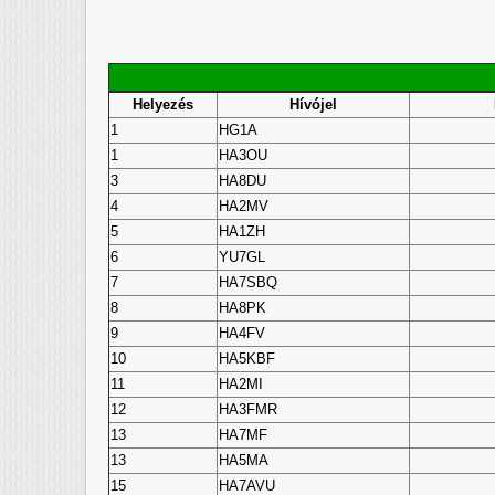
Helyezés
Hívójel
1
HG1A
1
HA3OU
3
HA8DU
4
HA2MV
5
HA1ZH
6
YU7GL
7
HA7SBQ
8
HA8PK
9
HA4FV
10
HA5KBF
11
HA2MI
12
HA3FMR
13
HA7MF
13
HA5MA
15
HA7AVU