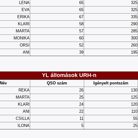
LENA
65
325
EVA
65
325
ERIKA
67
335
KLARI
58
290
MARTA
57
285
MONIKA
60
300
ORSI
52
260
ANI
39
195
YL állomások URH-n
Név
QSO szám
Igényelt pontszám
REKA
26
130
MARTA
25
125
KLARI
24
120
ANI
22
110
CSILLA
11
55
ILONA
5
25