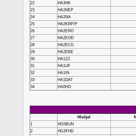
22
HA3HK
23
HA2NEP
24
HA2NA
25
HA2KRP/P
26
HA2ERO
27
HA2EOD
28
HA2ECG
29
HA2EBE
30
HA1ZZ
31
HA1UF
32
HA1IN
33
HA1DAT
34
HA0HO
Hívójel
1
HG5BUN
2
HG3FHD