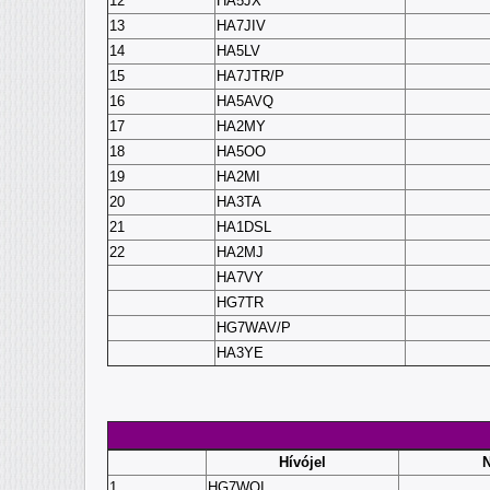
12
HA5JX
13
HA7JIV
14
HA5LV
15
HA7JTR/P
16
HA5AVQ
17
HA2MY
18
HA5OO
19
HA2MI
20
HA3TA
21
HA1DSL
22
HA2MJ
HA7VY
HG7TR
HG7WAV/P
HA3YE
Hívójel
1
HG7WOI