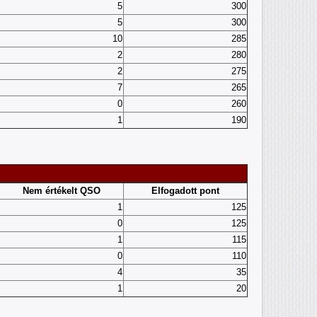
5
300
5
300
10
285
2
280
2
275
7
265
0
260
1
190
Nem értékelt QSO
Elfogadott pont
1
125
0
125
1
115
0
110
4
35
1
20