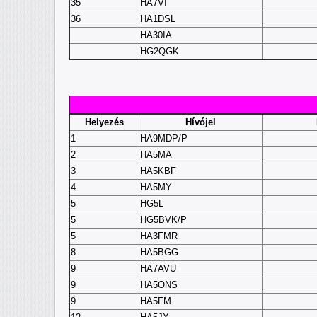
35
HA7VI
36
HA1DSL
HA30IA
HG2QGK
Helyezés
Hívójel
1
HA9MDP/P
2
HA5MA
3
HA5KBF
4
HA5MY
5
HG5L
5
HG5BVK/P
5
HA3FMR
8
HA5BGG
9
HA7AVU
9
HA5ONS
9
HA5FM