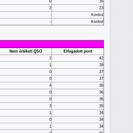
0
35
2
23
-
Kontrol
-
Kontrol
Nem értékelt QSO
Elfogadott pont
2
42
1
39
0
37
0
37
4
36
0
36
0
36
3
35
1
34
0
34
1
34