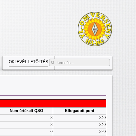
OKLEVÉL LETÖLTÉS
Nem értékelt QSO
Elfogadott pont
3
340
3
340
0
320